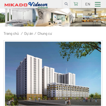
EN
Trang chủ
/
Dự án
/
Chung cư