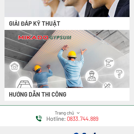
GIẢI ĐÁP KỸ THUẬT
HƯỚNG DẪN THI CÔNG
Trang chủ
Hotline:
0833.744.889