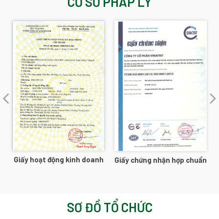
CƠ SỞ PHÁP LÝ
Giấy hoạt động kinh doanh
Giấy chứng nhận hợp chuẩn
g
SƠ ĐỒ TỔ CHỨC