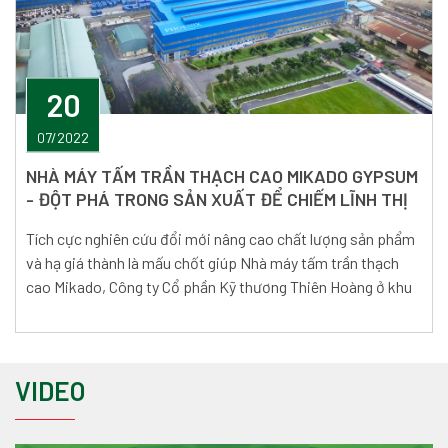
20
07/2022
NHÀ MÁY TẤM TRẦN THẠCH CAO MIKADO GYPSUM
- ĐỘT PHÁ TRONG SẢN XUẤT ĐỂ CHIẾM LĨNH THỊ
TRƯỜNG.
Tích cực nghiên cứu đổi mới nâng cao chất lượng sản phẩm
và hạ giá thành là mấu chốt giúp Nhà máy tấm trần thạch
cao Mikado, Công ty Cổ phần Kỹ thương Thiên Hoàng ở khu
công nghiệp Tiền Hải vươn lên phát triển mạnh mẽ bất chấp
những khó khăn do dịch Covid-19 và biến động giá cả thị
trường thời gian qua.
VIDEO