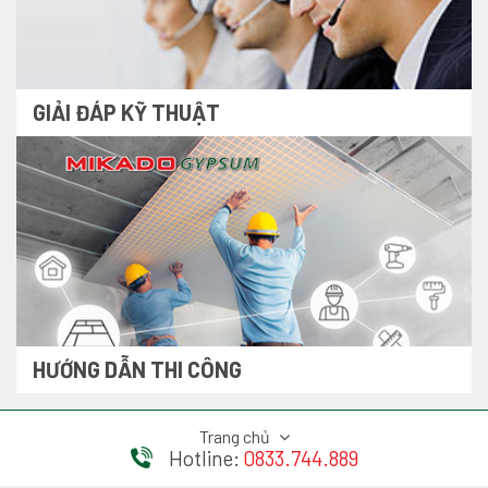
GIẢI ĐÁP KỸ THUẬT
HƯỚNG DẪN THI CÔNG
Trang chủ
Hotline:
0833.744.889