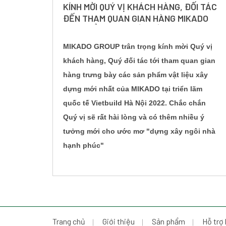
KÍNH MỜI QUÝ VỊ KHÁCH HÀNG, ĐỐI TÁC
n
ĐẾN THAM QUAN GIAN HÀNG MIKADO
TẠI TRIỂN LÃM QUỐC TẾ VIETBUILD HÀ
NỘI 2022
ẽ
MIKADO GROUP trân trọng kính mời Quý vị
trí
khách hàng, Quý đối tác tới tham quan gian
 ảnh
hàng trưng bày các sản phẩm vật liệu xây
ượng.
dựng mới nhất của MIKADO tại triển lãm
Mikado
quốc tế Vietbuild Hà Nội 2022. Chắc chắn
Quý vị sẽ rất hài lòng và có thêm nhiều ý
22.
tưởng mới cho ước mơ "dựng xây ngôi nhà
hạnh phúc"
Trang chủ
Giới thiệu
Sản phẩm
Hỗ trợ 