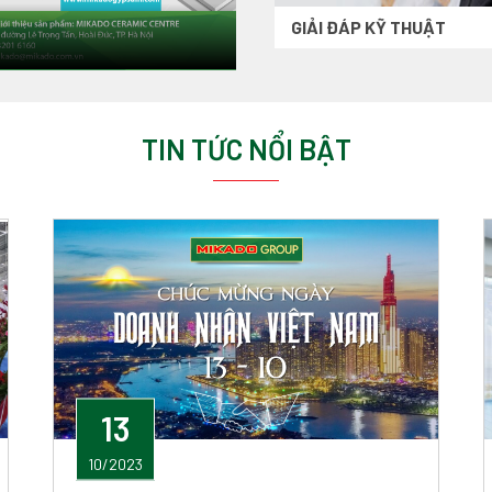
GIẢI ĐÁP KỸ THUẬT
TIN TỨC NỔI BẬT
13
10/2023