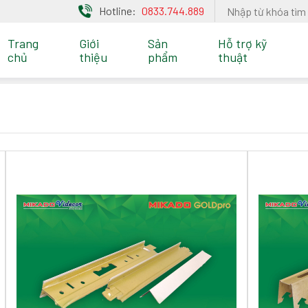
Hotline:
0833.744.889
Trang
Giới
Sản
Hỗ trợ kỹ
chủ
thiệu
phẩm
thuật