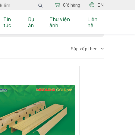
Giỏ hàng
EN
Tin
Dự
Thư viện
Liên
tức
án
ảnh
hệ
Lựa chọn nhu cầu
Sắp xếp theo