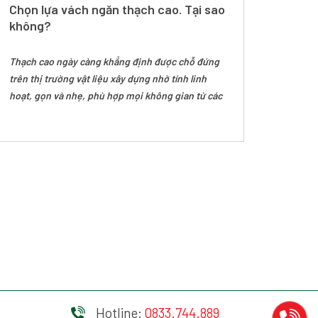
Chọn lựa vách ngăn thạch cao. Tại sao
MIKAD
không?
nung 
gạch 
Huế.
Thạch cao ngày càng khẳng định được chỗ đứng
Tham d
trên thị trường vật liệu xây dựng nhờ tính linh
quản t
hoạt, gọn và nhẹ, phù hợp mọi không gian từ các
ông, bà
căn hộ dân dụng đến các tòa cao ốc, văn phòng,
Ban Gi
khách sạn...Chính vì nhiều ưu điểm như thế mà
Công t
thạch cao được ứng dụng làm trần, vách thạch
GROUP
cao, tường trong các kiểu mẫu căn hộ, công trình
MIKADO
hiện đại ngày nay.
Hotline:
0833.744.889