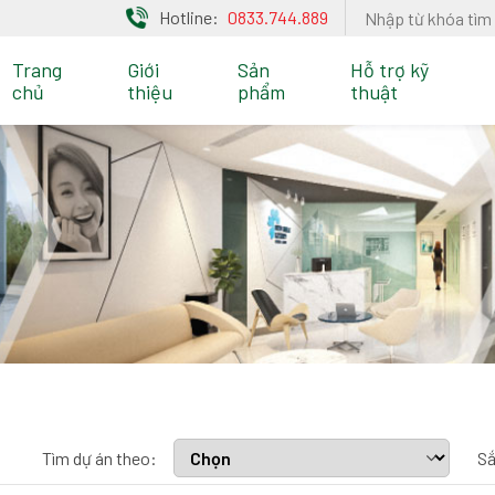
Hotline:
0833.744.889
Trang
Giới
Sản
Hỗ trợ kỹ
chủ
thiệu
phẩm
thuật
Tìm dự án theo:
Sắ