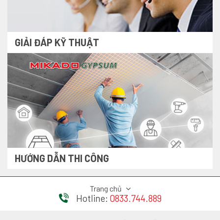
GIẢI ĐÁP KỸ THUẬT
HƯỚNG DẪN THI CÔNG
Trang chủ
Hotline:
0833.744.889