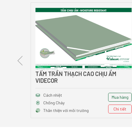
HUẨN
TẤM TRẦN THẠCH CAO CHỊU ẨM
VIDECOR
Cách nhiệt
ua hàng
Mua hàng
Chống Cháy
Chi tiết
Chi tiết
Thân thiện với môi trường