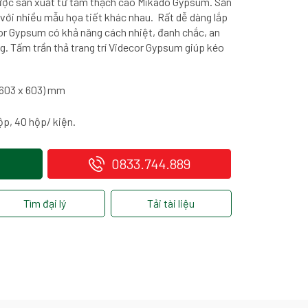
ược sản xuất từ tấm thạch cao Mikado Gypsum. Sản
với nhiều mẫu họa tiết khác nhau. Rất dễ dàng lắp
cor Gypsum có khả năng cách nhiệt, đanh chắc, an
g. Tấm trần thả trang trí Videcor Gypsum giúp kéo
x 603 x 603) mm
ộp, 40 hộp/ kiện.
0833.744.889
Tìm đại lý
Tải tài liệu