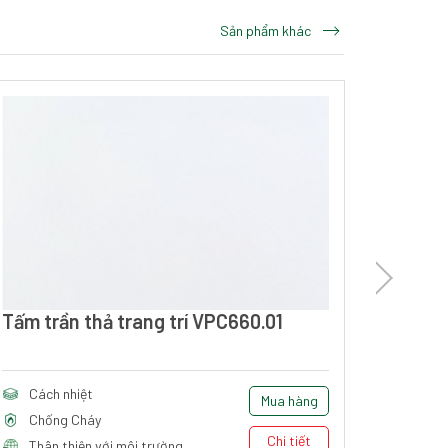
Sản phẩm khác
Tấm trần thả trang trí VPC660.01
Tấm tr
Cách nhiệt
Cách
Mua hàng
Chống Cháy
Chốn
Chi tiết
Thân thiện với môi trường
Thân