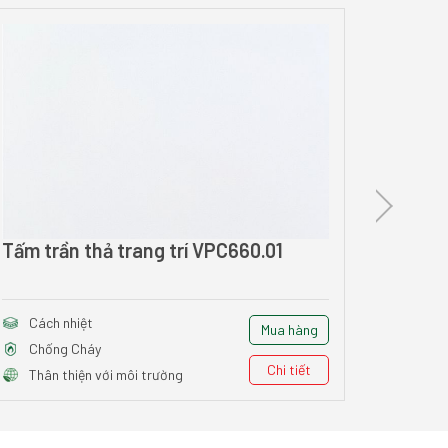
Tấm trần thả trang trí VPC660.01
Tấm tr
Cách nhiệt
Cách
Mua hàng
Chống Cháy
Chốn
Chi tiết
Thân thiện với môi trường
Thân