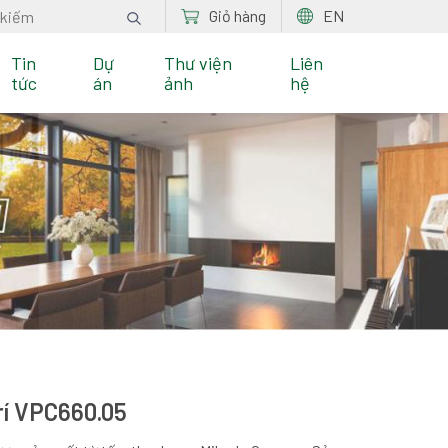
Giỏ hàng
EN
Tin
Dự
Thư viện
Liên
tức
án
ảnh
hệ
rí VPC660.05