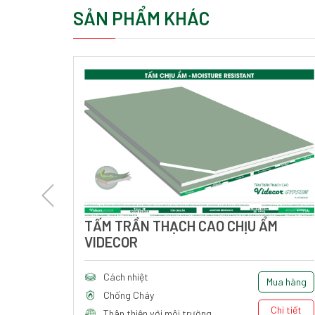
SẢN PHẨM KHÁC
HUẨN
TẤM TRẦN THẠCH CAO CHỊU ẨM
VIDECOR
Cách nhiệt
ua hàng
Mua hàng
Chống Cháy
Chi tiết
Chi tiết
Thân thiện với môi trường