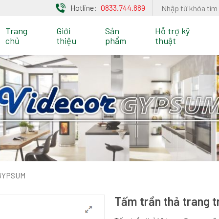
Hotline:
0833.744.889
Trang
Giới
Sản
Hỗ trợ kỹ
chủ
thiệu
phẩm
thuật
 GYPSUM
Tấm trần thả trang t