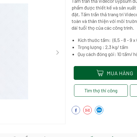
Tấm trần thả Videcor Gypsum đ
phẩm được thiết kế và sản xuất 
đặt, Tấm trần thả trang trí Vide
toàn và thân thiện với môi trườn
dài tuổi thọ của các công trình.
Kích thước tấm: (6,5 - 8 - 9 
Trọng lượng : 2,3 kg/ tấm
Quy cách đóng gói: 10 tấm/ h
MUA HÀNG
Tìm thợ thi công