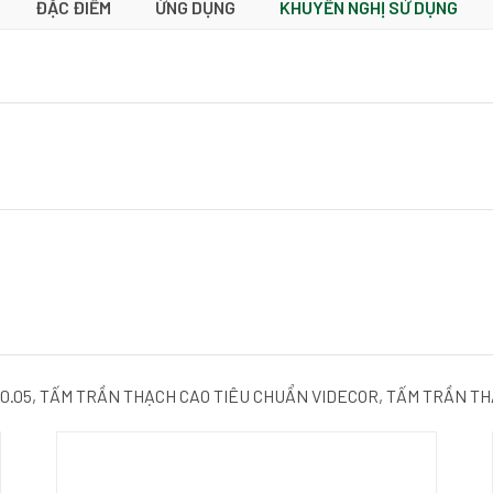
ĐẶC ĐIỂM
ỨNG DỤNG
KHUYẾN NGHỊ SỬ DỤNG
60.05,
TẤM TRẦN THẠCH CAO TIÊU CHUẨN VIDECOR,
TẤM TRẦN TH