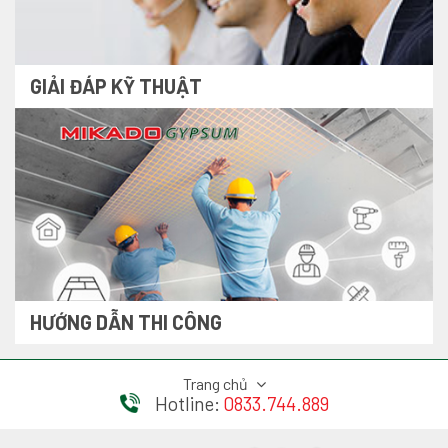
GIẢI ĐÁP KỸ THUẬT
HƯỚNG DẪN THI CÔNG
Trang chủ
Hotline:
0833.744.889